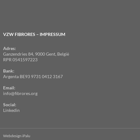
VZW FIBRORES – IMPRESSUM
Adres:
Ganzendries 84, 9000 Gent, België
RPR 0541597223
Bank:
Argenta BE93 9731 0412 3167
Email:
info@fibrores.org
Social:
Linkedin
Webdesign iPalu