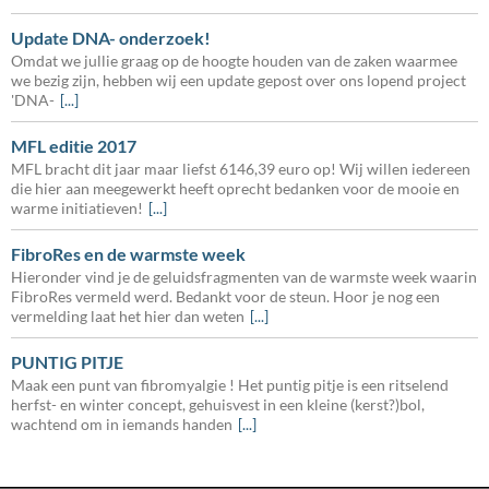
Update DNA- onderzoek!
Omdat we jullie graag op de hoogte houden van de zaken waarmee
we bezig zijn, hebben wij een update gepost over ons lopend project
'DNA-
[...]
MFL editie 2017
MFL bracht dit jaar maar liefst 6146,39 euro op! Wij willen iedereen
die hier aan meegewerkt heeft oprecht bedanken voor de mooie en
warme initiatieven!
[...]
FibroRes en de warmste week
Hieronder vind je de geluidsfragmenten van de warmste week waarin
FibroRes vermeld werd. Bedankt voor de steun. Hoor je nog een
vermelding laat het hier dan weten
[...]
PUNTIG PITJE
Maak een punt van fibromyalgie ! Het puntig pitje is een ritselend
herfst- en winter concept, gehuisvest in een kleine (kerst?)bol,
wachtend om in iemands handen
[...]