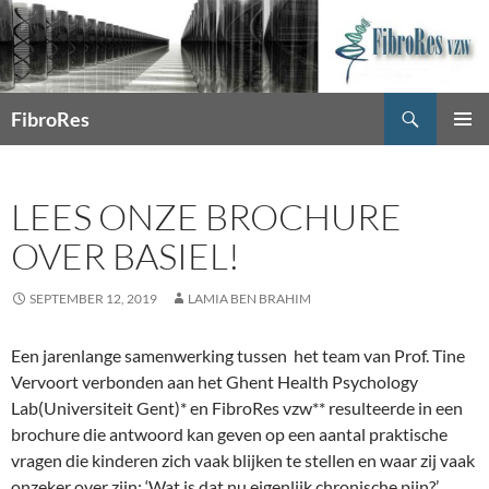
Zoeken
FibroRes
GA
PRIMAI
NAAR
MENU
DE
LEES ONZE BROCHURE
INHOUD
OVER BASIEL!
SEPTEMBER 12, 2019
LAMIA BEN BRAHIM
Een jarenlange samenwerking tussen het team van Prof. Tine
Vervoort verbonden aan het Ghent Health Psychology
Lab(Universiteit Gent)* en FibroRes vzw** resulteerde in een
brochure die antwoord kan geven op een aantal praktische
vragen die kinderen zich vaak blijken te stellen en waar zij vaak
onzeker over zijn: ‘Wat is dat nu eigenlijk chronische pijn?’,