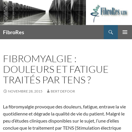
Recherche
FibroRes
ALLER
MENU
AU
PRINCI
CONTENU
FIBROMYALGIE :
DOULEURS ET FATIGUE
TRAITÉS PAR TENS ?
NOVEMBRE 28, 2015
BERT DEFOOR
La fibromyalgie provoque des douleurs, fatigue, entrave la vie
quotidienne et dégrade la qualité de vie du patient. Malgré le
peu d’études cliniques disponibles sur le sujet, l’une d’elles
conclue que le traitement par TENS (Stimulation électrique